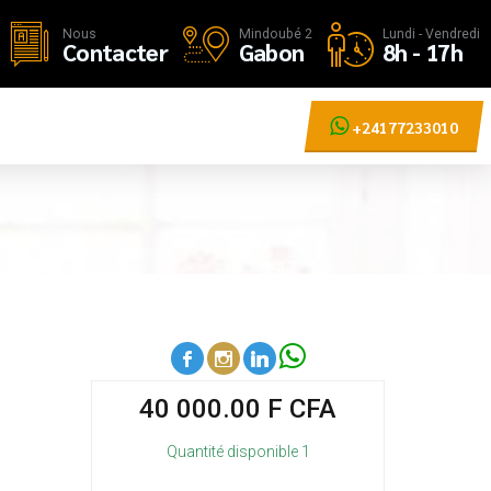
Nous
Mindoubé 2
Lundi - Vendredi
Contacter
Gabon
8h - 17h
+24177233010
40 000.00 F CFA
Quantité disponible 1