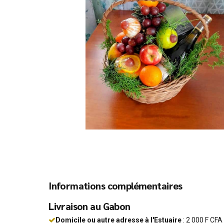
Eléctromenager
Contenants
Téléphonie
SOINS DES CHEVEUX
Prestation
Cuisine
PHOTOGRAPHIE
Jeux
SOINS DU CORPS
Paniers surprises
Image et son
Compléments alimentaire
Panier de fruits détox
Romans et littérture
Automatisme
Santé
Informations complémentaires
Livraison au Gabon
Domicile ou autre adresse à l'Estuaire
: 2 000 F CFA