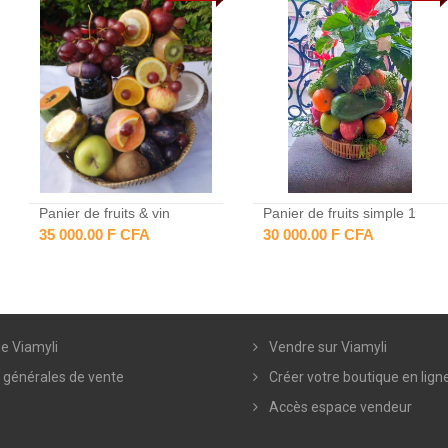
Panier de fruits & vin
Panier de fruits simple 1
35 000.00 F CFA
30 000.00 F CFA
e Viamyli
Vendre sur Viamyli
 générales de vente
Créer votre boutique en lign
Accès espace vendeur