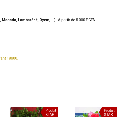
le, Moanda, Lambaréné, Oyem, ...)
: A partir de 5 000 F CFA
vant 18h00.
Produit
Produit
STAR
STAR