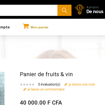
A propos
De nous
ompte
Mon panier
Votre panier est vide !
Panier de fruits & vin
0 évaluation(s)
je donne une note
je laisse un commentaire
40 000.00 F CFA