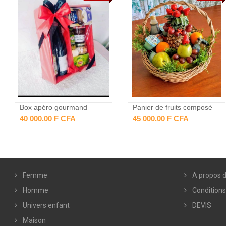
Box apéro gourmand
Panier de fruits composé
40 000.00 F CFA
45 000.00 F CFA
Femme
A propos d
Homme
Conditions
Univers enfant
DEVIS
Maison