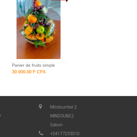
Panier de fruits simple
30 000.00 F CFA
Mindoumbé 2
e
MINDOUBE2
Gabon
+24177233010