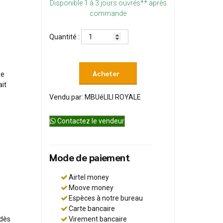
Disponible 1 à 3 jours ouvrés** après
commande
Quantité :
Acheter
ne
ait
Vendu par: MBUéLILI ROYALE
Contactez le vendeur
Mode de paiement
Airtel money
Moove money
Espèces à notre bureau
Carte bancaire
Virement bancaire
dès